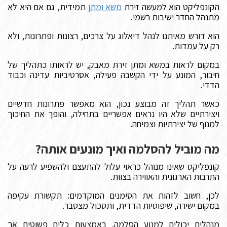
הקונפליקט הוא למעשה זירת
משא ומתן
תמידית, גם אם היא לא
מתנהל החדר ישיבות רשמי.
הוא דורש מאיתנו לנהל דיאלוג על צרכים, רצונות ופתרונות, ולא
רק על עמדות.
במקום לראות במשא ומתן זירת מאבק, יש לראותו כתהליך של
חיבור, המונע על ידי הקשבה פעילה, אסרטיביות עדינה וכבוד
הדדי.
כאשר תהליך זה מבוצע נכון, הוא מאפשר פתרונות חדשיים
ויצירתיים שלא היו נראים אפשריים בתחילה, והופך את החיכוך
למנוף של יצירתיות וצמיחה.
מה מוביל להסלמה ואיך מונעים אותה?
קונפליקט שאינו מנוהל כראוי עלול להתעצם ולהשפיע לרעה על
התרבות הארגונית והאווירה בצוות.
לכן, חשוב לזהות את הסימנים המוקדמים: תקשורת עקיפה
במקום ישירה, שיפוטיות הדדית, ותסכול מצטבר.
מנהלים יכולים למנוע הסלמה, באמצעות כלים פשוטים אך