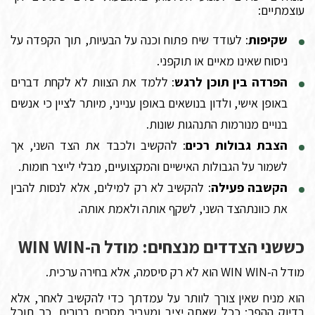
עוצמתיים:
שקיפות
: לעודד שיח פתוח וכנה על הבעיות, תוך הקפדה על
ניסוח שאינו מאיים או תוקפני.
הפרדה בין תוכן לרגש
: ללמד את הצוות לא לקחת דברים
באופן אישי, ולדון בנושאים באופן ענייני, מיותר לציין כי אנשים
בנויים מנורמות התנהגות שונות.
הצבת גבולות רכים
: להקשיב ולכבד את הצד השני, אך
לשמור על הגבולות האישיים והמקצועיים, מבלי לייצר חומות.
הקשבה פעילה
: להקשיב לא רק למילים, אלא לנסות להבין
את כוונתהצד השני, לשקף אותה ולאמת אותה.
כששני הצדדים מנצחים: מודל ה-WIN WIN
מודל ה-WIN WIN הוא לא רק סיסמה, אלא בחירה ערכית.
הוא מניח שאין צורך לוותר על עמדתך כדי להקשיב לאחר, אלא
בדיוק ההפך: ככל שאתה יציב ומעביר מסרים ברורים, כך תוכל